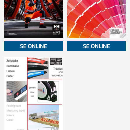
SE ONLINE
SE ONLINE