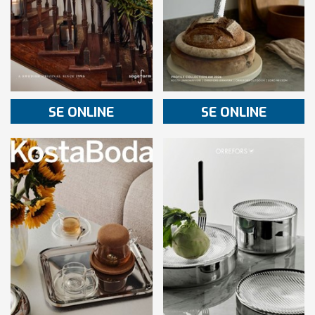
SE ONLINE
SE ONLINE