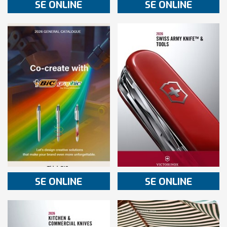
SE ONLINE
SE ONLINE
SE ONLINE
SE ONLINE