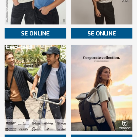
SE ONLINE
SE ONLINE