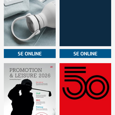
SE ONLINE
SE ONLINE