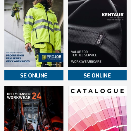
SE ONLINE
SE ONLINE