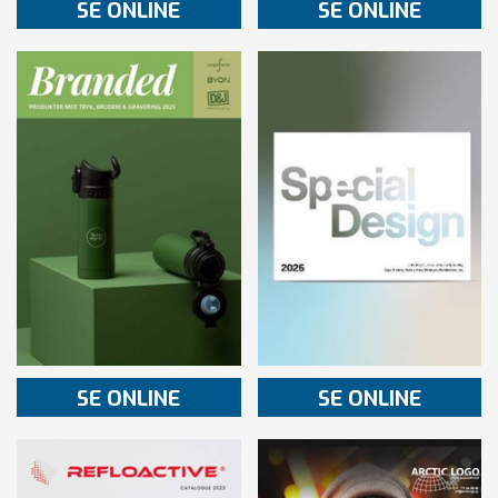
SE ONLINE
SE ONLINE
SE ONLINE
SE ONLINE