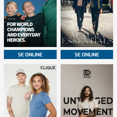
SE ONLINE
SE ONLINE