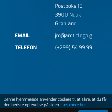
Postboks 10
3900 Nuuk
Grønland
EMAIL
jm@arcticlogo.gl
TELEFON
(+299) 54 99 99
Denne hjemmeside anvender cookies til at sikre, at du får
den bedste oplevelse på siden.
Læs mere her